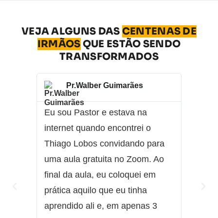
VEJA ALGUNS DAS
CENTENAS DE
IRMÃOS
QUE ESTÃO SENDO
TRANSFORMADOS
Pr.Walber Guimarães
Q
Eu sou Pastor e estava na
Minha 
internet quando encontrei o
transfo
Thiago Lobos convidando para
sido in
uma aula gratuita no Zoom. Ao
vendi 
final da aula, eu coloquei em
500,00.
prática aquilo que eu tinha
vendas,
aprendido ali e, em apenas 3
fazer, 