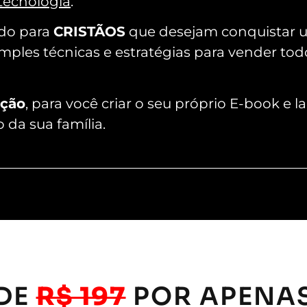
tecnologia
.
ido para
CRISTÃOS
que desejam conquistar u
mples técnicas e estratégias para vender tod
ação
, para você criar o seu próprio E-book e 
 da sua família.
DE
R$ 197
POR APENA