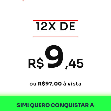
12X DE
9
R$
,45
ou
R$97,00
à vista
SIM! QUERO CONQUISTAR A