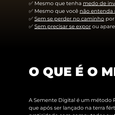
✅ Mesmo que tenha
medo de inve
✅ Mesmo que você
não entenda 
✅
Sem se perder no caminho
por 
✅
Sem precisar se expor
ou apare
O QUE É O 
A Semente Digital é um método P
que após ser lançado na terra fért